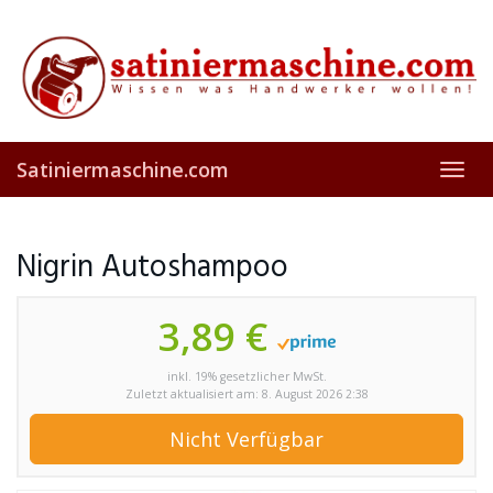
Skip
to
main
content
Satiniermaschine.com
Toggl
navig
Nigrin Autoshampoo
3,89 €
inkl. 19% gesetzlicher MwSt.
Zuletzt aktualisiert am: 8. August 2026 2:38
Nicht Verfügbar