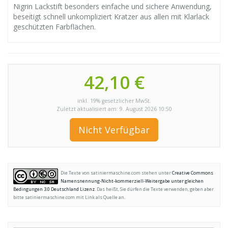
Nigrin Lackstift besonders einfache und sichere Anwendung,
beseitigt schnell unkompliziert Kratzer aus allen mit Klarlack
geschützten Farbflächen.
42,10 €
inkl. 19% gesetzlicher MwSt.
Zuletzt aktualisiert am: 9. August 2026 10:50
Nicht Verfügbar
Die Texte von satiniermaschine.com stehen unter
Creative Commons
Namensnennung-Nicht-kommerziell-Weitergabe unter gleichen
Bedingungen 3.0 Deutschland Lizenz
. Das heißt, Sie dürfen die Texte verwenden, geben aber
bitte satiniermaschine.com mit Link als Quelle an.