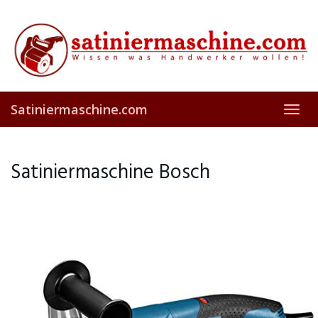
Skip
to
main
content
Satiniermaschine.com
Toggl
navig
Satiniermaschine Bosch