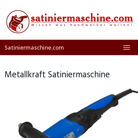
Skip
to
main
content
Satiniermaschine.com
Toggl
navig
Metallkraft Satiniermaschine