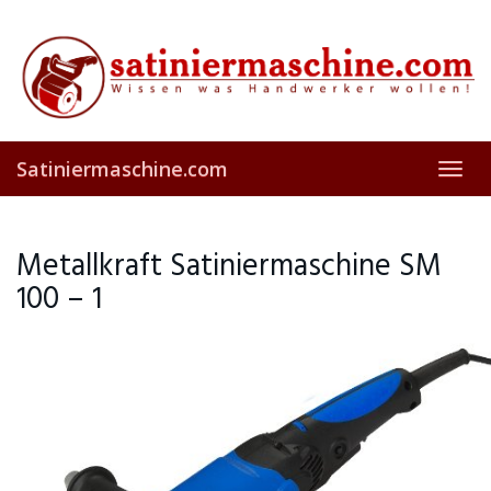
Skip
to
main
content
Satiniermaschine.com
Toggl
navig
Metallkraft Satiniermaschine SM
100 – 1