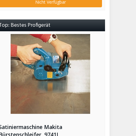
Nicht Verfügbar
Top: Bestes Profigerät
Satiniermaschine Makita
Bürstenschleifer, 9741J