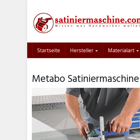
Skip
to
main
content
Startseite
Hersteller
Materialart
Metabo Satiniermaschine