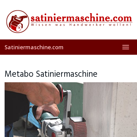
Skip
to
main
content
Satiniermaschine.com
Toggl
navig
Metabo Satiniermaschine